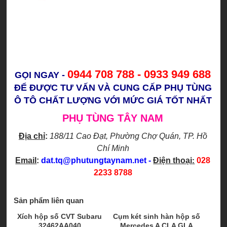
0944 708 788 - 0933 949 688
GỌI NGAY -
ĐỂ ĐƯỢC TƯ VẤN VÀ CUNG CẤP PHỤ TÙNG
Ô TÔ CHẤT LƯỢNG VỚI MỨC GIÁ TỐT NHẤT
PHỤ TÙNG TÂY NAM
Địa chỉ
:
188/11 Cao Đạt, Phường Chợ Quán
, TP. Hồ
Chí Minh
Email
:
dat.tq@phutungtaynam.net
-
Điện thoại
:
028
2233 8788
Sản phẩm liên quan
Xích hộp số CVT Subaru
Cụm két sinh hàn hộp số
32462AA040
Mercedes A CLA GLA