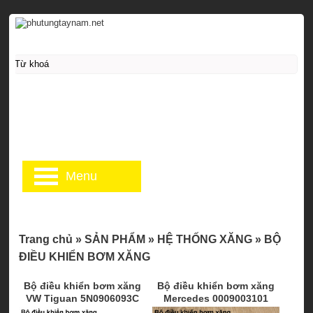
Menu
Trang chủ
»
SẢN PHẨM
»
HỆ THỐNG XĂNG
»
BỘ
ĐIỀU KHIỂN BƠM XĂNG
Bộ điều khiển bơm xăng
Bộ điều khiển bơm xăng
VW Tiguan 5N0906093C
Mercedes 0009003101