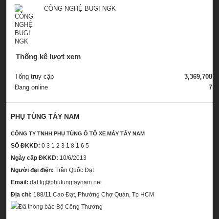
CÔNG NGHỆ BUGI NGK
Thống kê lượt xem
Tổng truy cập
3,369,708
Đang online
7
PHỤ TÙNG TÂY NAM
CÔNG TY TNHH PHỤ TÙNG Ô TÔ XE MÁY TÂY NAM
SỐ ĐKKD:
0 3 1 2 3 1 8 1 6 5
Ngày cấp ĐKKD:
10/6/2013
Người đại điện:
Trần Quốc Đạt
Email:
dat.tq@phutungtaynam.net
Địa chỉ:
188/11 Cao Đạt, Phường Chợ Quán, Tp HCM