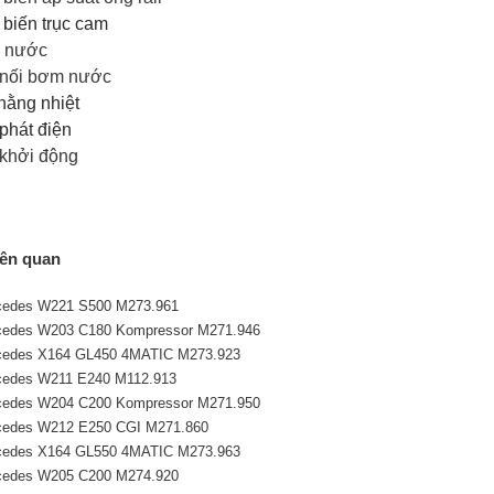
biến trục cam
 nước
nối bơm nước
hằng nhiệt
phát điện
khởi động
iên quan
cedes W221 S500 M273.961
cedes W203 C180 Kompressor M271.946
cedes X164 GL450 4MATIC M273.923
cedes W211 E240 M112.913
cedes W204 C200 Kompressor M271.950
cedes W212 E250 CGI M271.860
cedes X164 GL550 4MATIC M273.963
cedes W205 C200 M274.920