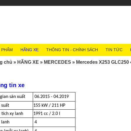
 PHẨM
HÃNG XE
THÔNG TIN - CHÍNH SÁCH
TIN TỨC
g chủ
»
HÃNG XE
»
MERCEDES
»
Mercedes X253 GLC250 
ng tin xe
 gian sản xuất
06.2015 - 04.2019
 suất
155 kW / 211 HP
 tích xy lanh
1991 cc / 2.0 l
 lanh
4