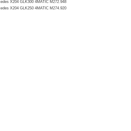
cedes X204 GLK300 4MATIC M272.948
cedes X204 GLK250 4MATIC M274.920