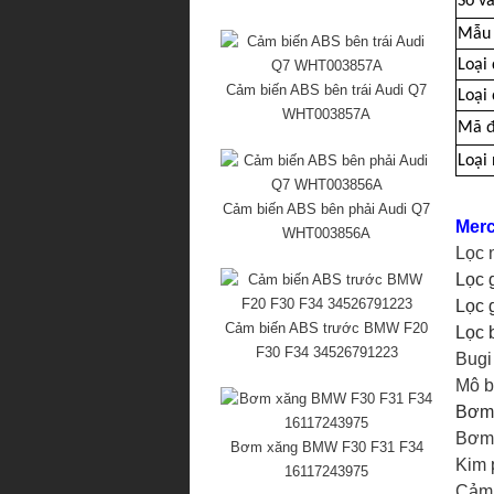
Số va
Mẫu 
Loại
Cảm biến ABS bên trái Audi Q7
Loại
WHT003857A
Mã đ
Loại 
Cảm biến ABS bên phải Audi Q7
Merc
WHT003856A
Lọc 
Lọc 
Lọc 
Cảm biến ABS trước BMW F20
Lọc 
F30 F34 34526791223
Bugi
Mô b
Bơm 
Bơm 
Bơm xăng BMW F30 F31 F34
Kim 
16117243975
Cảm 