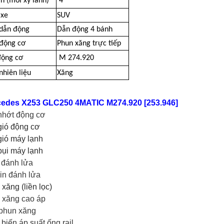
n (mỗi xy lanh)
4
xe
SUV
 dẫn động
Dẫn động 4 bánh
 động cơ
Phun xăng trực tiếp
ộng cơ
M 274.920
nhiên liệu
Xăng
edes X253 GLC250 4MATIC M274.920 [253.946]
nhớt động cơ
gió động cơ
gió máy lạnh
bụi máy lạnh
 đánh lửa
in đánh lửa
xăng (liền lọc)
xăng cao áp
phun xăng
biến áp suất ống rail