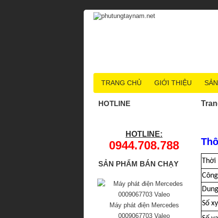
TRANG CHỦ
GIỚI THIỆU
SẢN
HOTLINE
Tran
HOTLINE:
Thô
0944.708.788
Thời
SẢN PHẨM BÁN CHẠY
Công
Dung
Số xy
Máy phát điện Mercedes
0009067703 Valeo