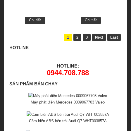
Chi tiết
Chi tiết
1
2
3
Next
Last
HOTLINE
HOTLINE:
0944.708.788
SẢN PHẨM BÁN CHẠY
Máy phát điện Mercedes 0009067703 Valeo
Cảm biến ABS bên trái Audi Q7 WHT003857A