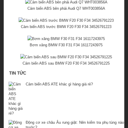
Cảm biến ABS bên phải Audi Q7 WHT003856A
Cảm biến ABS trước BMW F20 F30 F34 34526791223
Bơm xăng BMW F30 F31 F34 16117243975
Cảm biến ABS sau BMW F20 F30 F34 34526791225
TIN TỨC
Cảm biến ABS ATE khác gì hàng giá rẻ?
Động cơ xe châu Âu rung giật: Nên kiểm tra phụ tùng nào
trước?