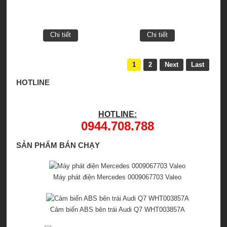
Chi tiết
Chi tiết
1
2
Next
Last
HOTLINE
HOTLINE:
0944.708.788
SẢN PHẨM BÁN CHẠY
Máy phát điện Mercedes 0009067703 Valeo
Cảm biến ABS bên trái Audi Q7 WHT003857A