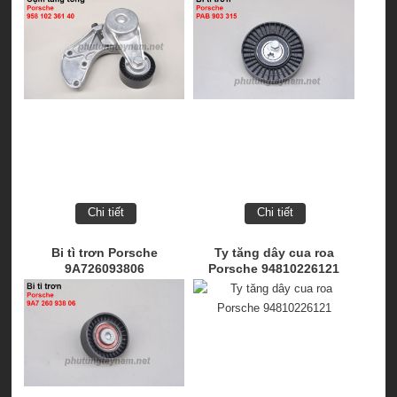
Chi tiết
Chi tiết
Bi tì trơn Porsche
Ty tăng dây cua roa
9A726093806
Porsche 94810226121