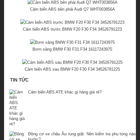
Cảm biến ABS bên phải Audi Q7 WHT003856A
Cảm biến ABS trước BMW F20 F30 F34 34526791223
Bơm xăng BMW F30 F31 F34 16117243975
Cảm biến ABS sau BMW F20 F30 F34 34526791225
TIN TỨC
Cảm biến ABS ATE khác gì hàng giá rẻ?
Động cơ xe châu Âu rung giật: Nên kiểm tra phụ tùng nào
trước?