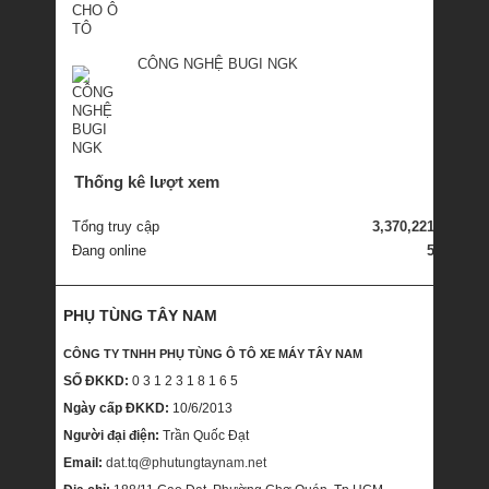
CÔNG NGHỆ BUGI NGK
Thống kê lượt xem
Tổng truy cập
3,370,221
Đang online
5
PHỤ TÙNG TÂY NAM
CÔNG TY TNHH PHỤ TÙNG Ô TÔ XE MÁY TÂY NAM
SỐ ĐKKD:
0 3 1 2 3 1 8 1 6 5
Ngày cấp ĐKKD:
10/6/2013
Người đại điện:
Trần Quốc Đạt
Email:
dat.tq@phutungtaynam.net