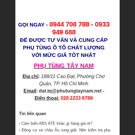
0944 708 788 - 0933
GỌI NGAY -
949 688
ĐỂ ĐƯỢC TƯ VẤN VÀ CUNG CẤP
PHỤ TÙNG Ô TÔ CHẤT LƯỢNG
VỚI MỨC GIÁ TỐT NHẤT
PHỤ TÙNG TÂY NAM
Địa chỉ
:
188/11 Cao Đạt, Phường Chợ
Quán, TP. Hồ Chí Minh
Email
:
dat.tq@phutungtaynam.net
-
Điện thoại
:
028 2233 8788
Tin liên quan
› Cảm biến ABS ATE khác gì hàng giá rẻ?
› Động cơ xe châu Âu rung giật: Nên kiểm tra phụ