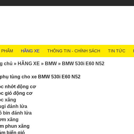
 PHẨM
HÃNG XE
THÔNG TIN - CHÍNH SÁCH
TIN TỨC
g chủ
»
HÃNG XE
»
BMW
»
BMW 530i E60 N52
phụ tùng cho xe BMW 530i E60 N52
ọc nhớt động cơ
c gió động cơ
ọc xăng
gi đánh lửa
 bin đánh lửa
ơm xăng
im phun xăng
m biến gió