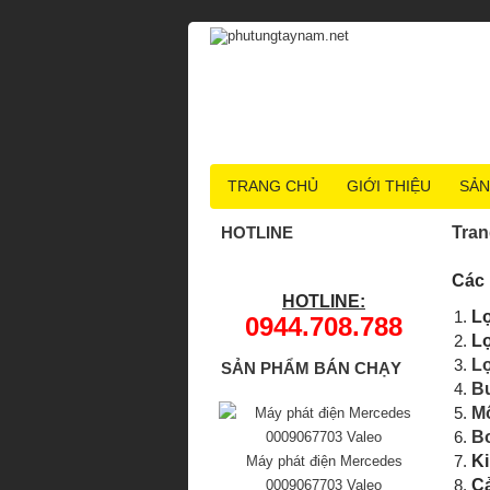
TRANG CHỦ
GIỚI THIỆU
SẢN
HOTLINE
Tran
Các 
HOTLINE:
L
0944.708.788
Lọ
L
SẢN PHẨM BÁN CHẠY
Bu
Mô
B
K
Máy phát điện Mercedes
Cả
0009067703 Valeo