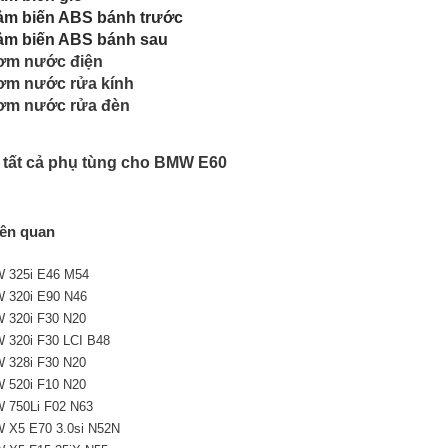
ảm biến ABS bánh trước
ảm biến ABS bánh sau
ơm nước điện
ơm nước rửa kính
ơm nước rửa đèn
tất cả phụ tùng cho BMW E60
iên quan
 325i E46 M54
 320i E90 N46
 320i F30 N20
 320i F30 LCI B48
 328i F30 N20
 520i F10 N20
 750Li F02 N63
 X5 E70 3.0si N52N