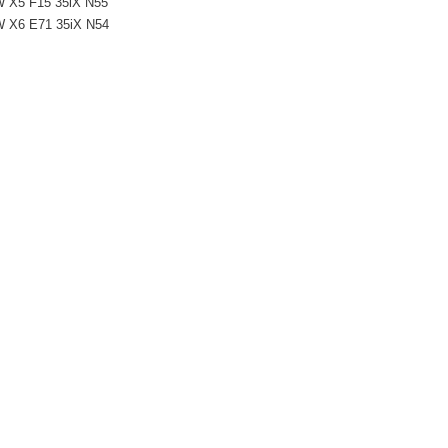
 X5 F15 35iX N55
 X6 E71 35iX N54