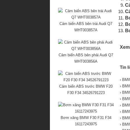
C
C
B
Cảm biến ABS bên trái Audi Q7
B
WHT003857A
B
Xem 
Cảm biến ABS bên phải Audi Q7
WHT003856A
Tin l
› BMW
› BMW
Cảm biến ABS trước BMW F20
› BMW
F30 F34 34526791223
› BMW
› BMW
› BMW
Bơm xăng BMW F30 F31 F34
› BMW
16117243975
› BMW