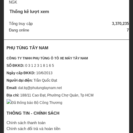
Thống kê lượt xem
Tổng truy cập
3,370,235
Đang online
7
PHỤ TÙNG TÂY NAM
CÔNG TY TNHH PHỤ TÙNG Ô TÔ XE MÁY TÂY NAM
SỐ ĐKKD:
0 3 1 2 3 1 8 1 6 5
Ngày cấp ĐKKD:
10/6/2013
Người đại điện:
Trần Quốc Đạt
Email:
dat.tq@phutungtaynam.net
Địa chỉ:
188/11 Cao Đạt, Phường Chợ Quán, Tp HCM
THÔNG TIN - CHÍNH SÁCH
Chính sách thanh toán
Chính sách đổi trả và hoàn tiền