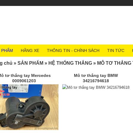
 PHẨM
HÃNG XE
THÔNG TIN - CHÍNH SÁCH
TIN TỨC
g chủ
»
SẢN PHẨM
»
HỆ THỐNG THẮNG
»
MÔ TƠ THẮNG 
ô tơ thắng tay Mercedes
Mô tơ thắng tay BMW
0009061203
34216794618