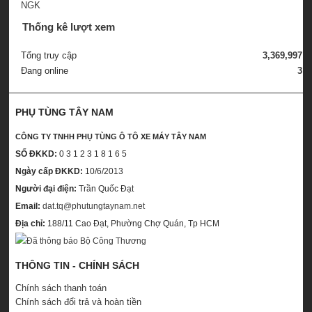
Thống kê lượt xem
Tổng truy cập
3,369,997
Đang online
3
PHỤ TÙNG TÂY NAM
CÔNG TY TNHH PHỤ TÙNG Ô TÔ XE MÁY TÂY NAM
SỐ ĐKKD:
0 3 1 2 3 1 8 1 6 5
Ngày cấp ĐKKD:
10/6/2013
Người đại điện:
Trần Quốc Đạt
Email:
dat.tq@phutungtaynam.net
Địa chỉ:
188/11 Cao Đạt, Phường Chợ Quán, Tp HCM
THÔNG TIN - CHÍNH SÁCH
Chính sách thanh toán
Chính sách đổi trả và hoàn tiền