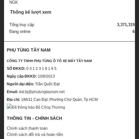
Thống kê lượt xem
Tổng truy cập
3,371,319
Đang online
6
PHỤ TÙNG TÂY NAM
CÔNG TY TNHH PHỤ TÙNG Ô TÔ XE MÁY TÂY NAM
SỐ ĐKKD:
0 3 1 2 3 1 8 1 6 5
Ngày cấp ĐKKD:
10/6/2013
Người đại điện:
Trần Quốc Đạt
Email:
dat.tq@phutungtaynam.net
Địa chỉ:
188/11 Cao Đạt, Phường Chợ Quán, Tp HCM
THÔNG TIN - CHÍNH SÁCH
Chính sách thanh toán
Chính sách đổi trả và hoàn tiền