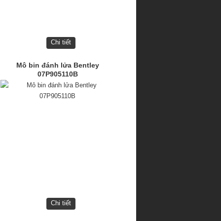
Chi tiết
Mô bin đánh lửa Bentley
07P905110B
Chi tiết