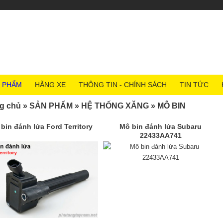
 PHẨM
HÃNG XE
THÔNG TIN - CHÍNH SÁCH
TIN TỨC
g chủ
»
SẢN PHẨM
»
HỆ THỐNG XĂNG
»
MÔ BIN
bin đánh lửa Ford Territory
Mô bin đánh lửa Subaru
22433AA741