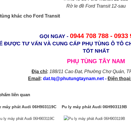
Rờ le đề Ford Transit 12-sau
tùng khác cho Ford Transit
0944 708 788 - 0933
GỌI NGAY -
Ể ĐƯỢC TƯ VẤN VÀ CUNG CẤP PHỤ TÙNG Ô TÔ C
TỐT NHẤT
PHỤ TÙNG TÂY NAM
Địa chỉ
:
188/11 Cao Đạt, Phường Chợ Quán
, T
Email
:
dat.tq@phutungtaynam.net
-
Điện thoại
phẩm liên quan
y máy phát Audi 06H903119C
Pu ly máy phát Audi 06H903119B