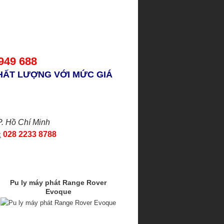
 949 688
HẤT LƯỢNG VỚI MỨC GIÁ
P. Hồ Chí Minh
:
028 2233 8788
Pu ly máy phát Range Rover
Evoque