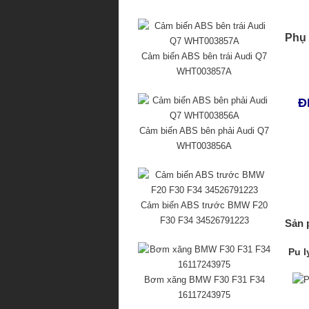
Phụ 
Cảm biến ABS bên trái Audi Q7
WHT003857A
Đ
Cảm biến ABS bên phải Audi Q7
WHT003856A
Cảm biến ABS trước BMW F20
F30 F34 34526791223
Sản 
Pu l
Bơm xăng BMW F30 F31 F34
16117243975