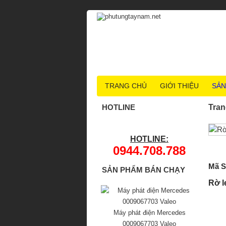
TRANG CHỦ
GIỚI THIỆU
SẢN
HOTLINE
Tran
HOTLINE:
0944.708.788
Mã S
SẢN PHẨM BÁN CHẠY
Rờ l
Máy phát điện Mercedes
0009067703 Valeo