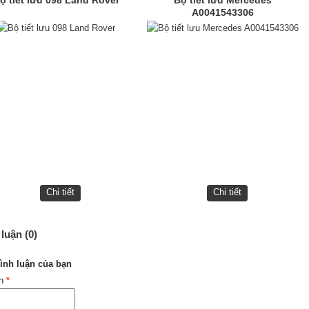
A0041543306
Chi tiết
Chi tiết
luận (0)
ình luận của bạn
ên
*