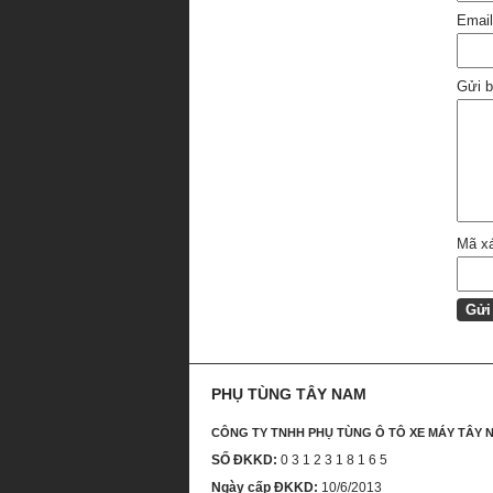
Emai
Gửi b
Mã x
PHỤ TÙNG TÂY NAM
CÔNG TY TNHH PHỤ TÙNG Ô TÔ XE MÁY TÂY 
SỐ ĐKKD:
0 3 1 2 3 1 8 1 6 5
Ngày cấp ĐKKD:
10/6/2013