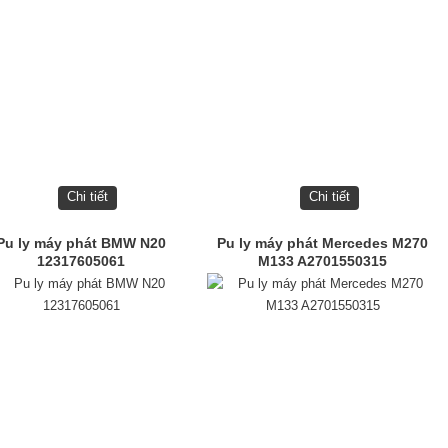
Chi tiết
Chi tiết
Pu ly máy phát BMW N20
Pu ly máy phát Mercedes M270
12317605061
M133 A2701550315