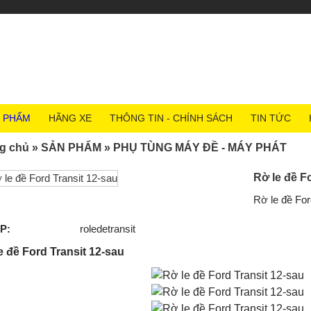
 PHẨM
HÃNG XE
THÔNG TIN - CHÍNH SÁCH
TIN TỨC
g chủ
»
SẢN PHẨM
»
PHỤ TÙNG MÁY ĐỀ - MÁY PHÁT
Rờ le đề F
Rờ le đề For
P:
roledetransit
e đề Ford Transit 12-sau