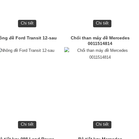
Chi tiết
Chi tiết
ông đề Ford Transit 12-sau
Chổi than máy đề Mercedes
0011514814
Chi tiết
Chi tiết
ộ tiết lưu 098 Land Rover
Bộ tiết lưu Mercedes