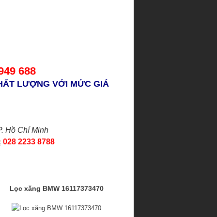
 949 688
HẤT LƯỢNG VỚI MỨC GIÁ
P. Hồ Chí Minh
:
028 2233 8788
Lọc xăng BMW 16117373470