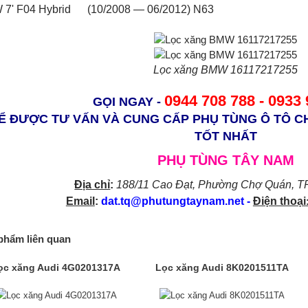
7' F04 Hybrid (10/2008 — 06/2012) N63
Lọc xăng BMW 16117217255
0944 708 788 - 0933
GỌI NGAY -
Ể ĐƯỢC TƯ VẤN VÀ CUNG CẤP PHỤ TÙNG Ô TÔ C
TỐT NHẤT
PHỤ TÙNG TÂY NAM
Địa chỉ
:
188/11 Cao Đạt, Phường Chợ Quán
, T
Email
:
dat.tq@phutungtaynam.net
-
Điện thoại
phẩm liên quan
ọc xăng Audi 4G0201317A
Lọc xăng Audi 8K0201511TA