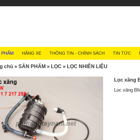
 PHẨM
HÃNG XE
THÔNG TIN - CHÍNH SÁCH
TIN TỨC
g chủ
»
SẢN PHẨM
»
LỌC
»
LỌC NHIÊN LIỆU
Lọc xăng 
Lọc xăng B