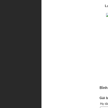
L
Bình 
Gửi b
Họ t