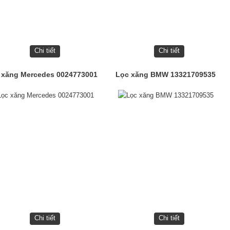
Chi tiết
Chi tiết
 xăng Mercedes 0024773001
Lọc xăng BMW 13321709535
Chi tiết
Chi tiết