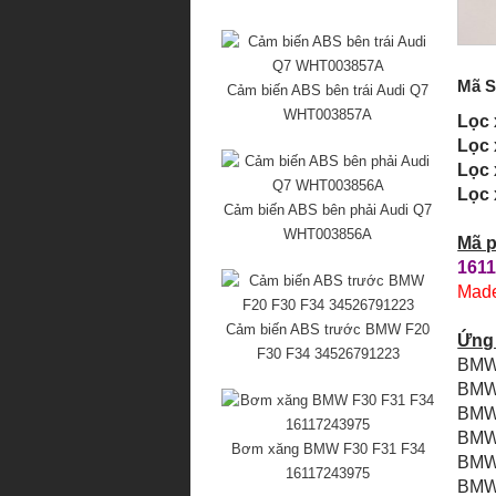
Mã S
Cảm biến ABS bên trái Audi Q7
WHT003857A
Lọc
Lọc
Lọc
Lọc
Cảm biến ABS bên phải Audi Q7
WHT003856A
Mã p
1611
Made
Cảm biến ABS trước BMW F20
Ứng
F30 F34 34526791223
BMW 
BMW 
BMW 
BMW 
Bơm xăng BMW F30 F31 F34
BMW 
16117243975
BMW 