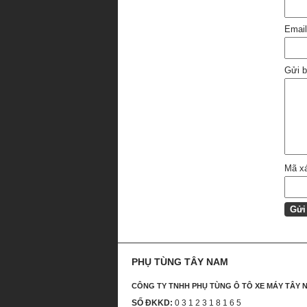
Emai
Gửi b
Mã x
PHỤ TÙNG TÂY NAM
CÔNG TY TNHH PHỤ TÙNG Ô TÔ XE MÁY TÂY 
SỐ ĐKKD:
0 3 1 2 3 1 8 1 6 5