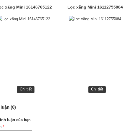
ọc xăng Mini 16146765122
Lọc xăng Mini 16112755084
Chi tiết
Chi tiết
luận (0)
ình luận của bạn
ên
*