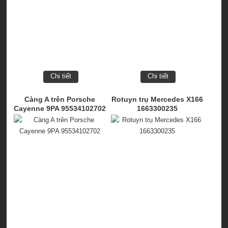
Chi tiết
Chi tiết
Càng A trên Porsche
Rotuyn trụ Mercedes X166
Cayenne 9PA 95534102702
1663300235