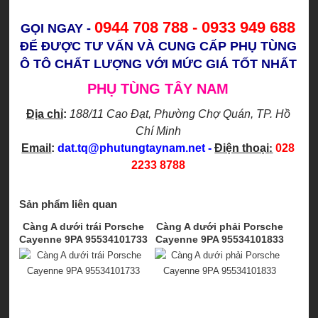
0944 708 788 - 0933 949 688
GỌI NGAY -
ĐỂ ĐƯỢC TƯ VẤN VÀ CUNG CẤP PHỤ TÙNG
Ô TÔ CHẤT LƯỢNG VỚI MỨC GIÁ TỐT NHẤT
PHỤ TÙNG TÂY NAM
Địa chỉ
:
188/11 Cao Đạt, Phường Chợ Quán
, TP. Hồ
Chí Minh
Email
:
dat.tq@phutungtaynam.net
-
Điện thoại
:
028
2233 8788
Sản phẩm liên quan
Càng A dưới trái Porsche
Càng A dưới phải Porsche
Cayenne 9PA 95534101733
Cayenne 9PA 95534101833