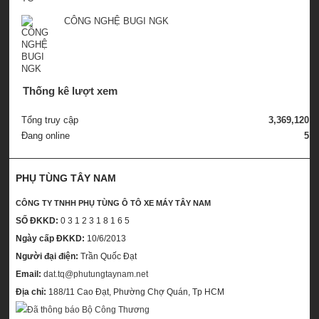
CÔNG NGHỆ BUGI NGK
Thống kê lượt xem
Tổng truy cập
3,369,120
Đang online
5
PHỤ TÙNG TÂY NAM
CÔNG TY TNHH PHỤ TÙNG Ô TÔ XE MÁY TÂY NAM
SỐ ĐKKD:
0 3 1 2 3 1 8 1 6 5
Ngày cấp ĐKKD:
10/6/2013
Người đại điện:
Trần Quốc Đạt
Email:
dat.tq@phutungtaynam.net
Địa chỉ:
188/11 Cao Đạt, Phường Chợ Quán, Tp HCM