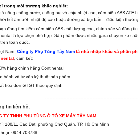
bỉ trong môi trường khắc nghiệt:
hả năng chống nước, chống bụi và chịu nhiệt cao, cảm biến ABS ATE h
thời tiết ẩm ướt, nhiệt độ cao hoặc đường xá bụi bẩn – điều kiện thườn
ạn đang tìm kiếm cảm biến ABS chất lượng cao, chính xác và đáng tin
nental là lựa chọn phù hợp. Sản phẩm được nhiều gara chuyên xe châu 
trên toàn quốc.
iệt Nam,
Công ty Phụ Tùng Tây Nam
là nhà nhập khẩu và phân ph
inental
, cam kết:
0% hàng chính hãng Continental
o hành và tư vấn kỹ thuật sản phẩm
ất hóa đơn GTGT theo quy định
------------------------------------------------------------
g tin liên hệ:
 TY TNHH PHỤ TÙNG Ô TÔ XE MÁY TÂY NAM
hỉ: 188/11 Cao Đạt, phường Chợ Quán, TP. Hồ Chí Minh
thoại: 0944.708788