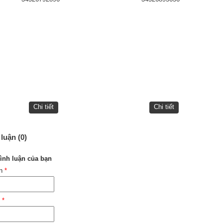
Chi tiết
Chi tiết
luận (0)
ình luận của bạn
ên
*
l
*