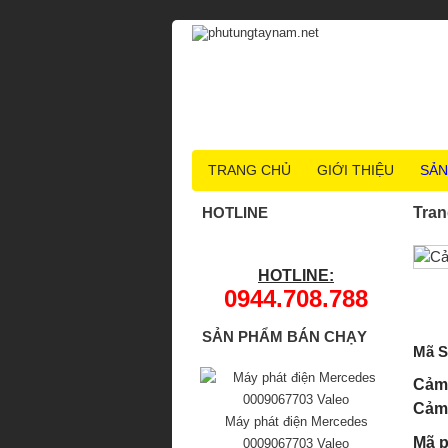
TRANG CHỦ
GIỚI THIỆU
SẢN
HOTLINE
Tran
HOTLINE:
0944.708.788
SẢN PHẨM BÁN CHẠY
Mã S
Cảm
Cảm
Máy phát điện Mercedes
Mã p
0009067703 Valeo