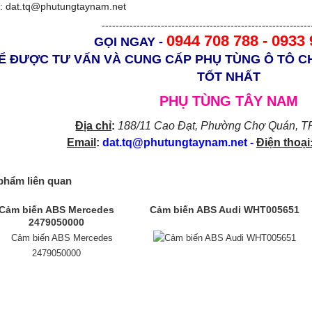
l: dat.tq@phutungtaynam.net
------------------------------------------------------------
0944 708 788 - 0933
GỌI NGAY -
Ể ĐƯỢC TƯ VẤN VÀ CUNG CẤP PHỤ TÙNG Ô TÔ C
TỐT NHẤT
PHỤ TÙNG TÂY NAM
Địa chỉ
:
188/11 Cao Đạt, Phường Chợ Quán
, T
Email
:
dat.tq@phutungtaynam.net
-
Điện thoại
phẩm liên quan
Cảm biến ABS Mercedes
Cảm biến ABS Audi WHT005651
2479050000