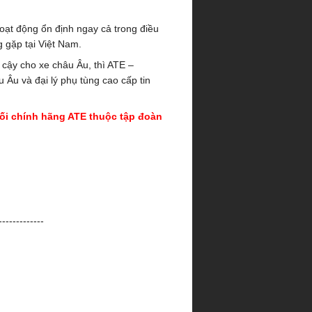
oạt động ổn định ngay cả trong điều
g gặp tại Việt Nam.
 cậy cho xe châu Âu, thì ATE –
Âu và đại lý phụ tùng cao cấp tin
ối chính hãng ATE thuộc tập đoàn
-------------