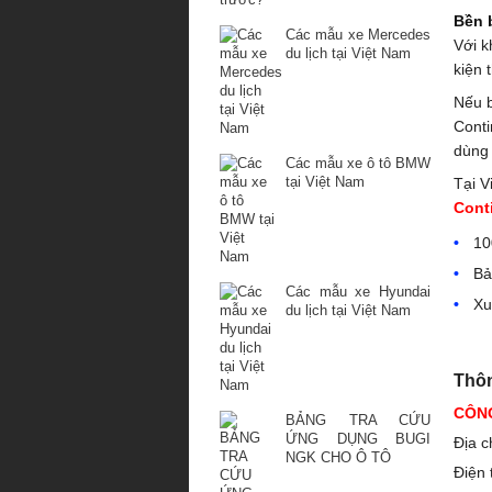
Bền 
Các mẫu xe Mercedes
Với k
du lịch tại Việt Nam
kiện 
Nếu b
Conti
dùng 
Các mẫu xe ô tô BMW
tại Việt Nam
Tại V
Cont
10
Bả
Các mẫu xe Hyundai
Xu
du lịch tại Việt Nam
Thôn
CÔNG
BẢNG TRA CỨU
ỨNG DỤNG BUGI
Địa c
NGK CHO Ô TÔ
Điện 