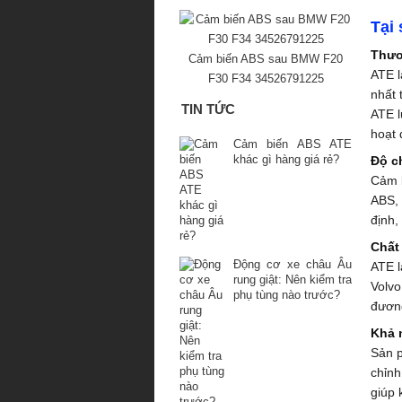
Tại
Thươ
Cảm biến ABS sau BMW F20
ATE l
F30 F34 34526791225
nhất 
TIN TỨC
ATE l
hoạt 
Cảm biến ABS ATE
khác gì hàng giá rẻ?
Độ c
Cảm b
ABS, 
định,
Chất
Động cơ xe châu Âu
ATE l
rung giật: Nên kiểm tra
Volvo
phụ tùng nào trước?
đương
Khả 
Sản p
chỉnh
giúp 