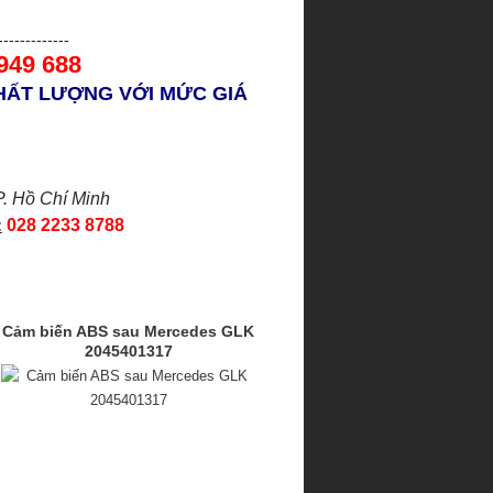
-------------
 949 688
HẤT LƯỢNG VỚI MỨC GIÁ
P. Hồ Chí Minh
:
028 2233 8788
Cảm biến ABS sau Mercedes GLK
2045401317