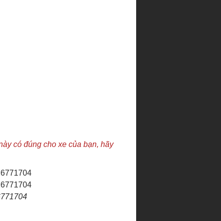
này có đúng cho xe của bạn, hãy
6771704
-------------