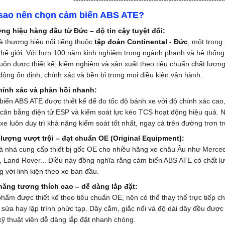
 sao nên chọn cảm biến ABS ATE?
ng hiệu hàng đầu từ Đức – độ tin cậy tuyệt đối:
à thương hiệu nổi tiếng thuộc
tập đoàn Continental - Đức
, một trong
thế giới. Với hơn 100 năm kinh nghiệm trong ngành phanh và hệ thốn
uôn được thiết kế, kiểm nghiệm và sản xuất theo tiêu chuẩn chất lượ
động ổn định, chính xác và bền bỉ trong mọi điều kiện vận hành.
hính xác và phản hồi nhanh:
iến ABS ATE được thiết kế để đo tốc độ bánh xe với độ chính xác ca
cân bằng điện tử ESP và kiểm soát lực kéo TCS hoạt động hiệu quả. N
 xe luôn duy trì khả năng kiểm soát tốt nhất, ngay cả trên đường trơn tr
 lượng vượt trội – đạt chuẩn OE (Original Equipment):
à nhà cung cấp thiết bị gốc OE cho nhiều hãng xe châu Âu như Merc
, Land Rover... Điều này đồng nghĩa rằng cảm biến ABS ATE có chất l
 với linh kiện theo xe ban đầu.
năng tương thích cao – dễ dàng lắp đặt:
hẩm được thiết kế theo tiêu chuẩn OE, nên có thể thay thế trực tiếp
 sửa hay lập trình phức tạp. Dây cắm, giắc nối và độ dài dây đều được
kỹ thuật viên dễ dàng lắp đặt nhanh chóng.