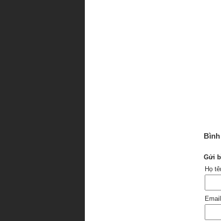
Bình 
Gửi b
Họ t
Emai