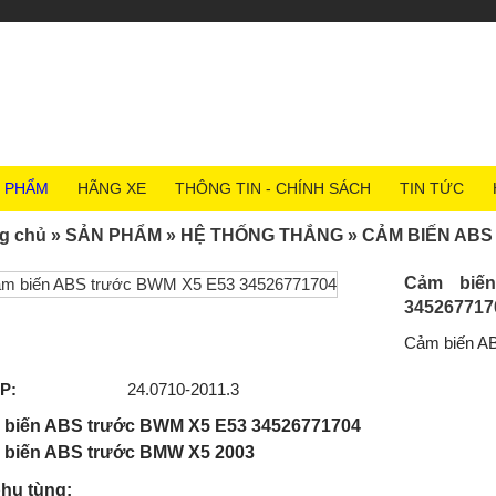
 PHẨM
HÃNG XE
THÔNG TIN - CHÍNH SÁCH
TIN TỨC
g chủ
»
SẢN PHẨM
»
HỆ THỐNG THẮNG
»
CẢM BIẾN ABS
Cảm biế
345267717
Cảm biến A
P:
24.0710-2011.3
 biến ABS trước BWM X5 E53 34526771704
 biến ABS trước BMW X5 2003
hụ tùng: