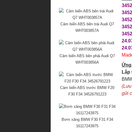
3452
3452
3452
Cảm biến ABS bên trái Audi Q7
3452
WHT003857A
3452
24.0
24.0
Made
Cảm biến ABS bên phải Audi Q7
WHT003856A
Ứng
Lắp 
BMW
(Lưu
Cảm biến ABS trước BMW F20
gửi 
F30 F34 34526791223
Bơm xăng BMW F30 F31 F34
16117243975