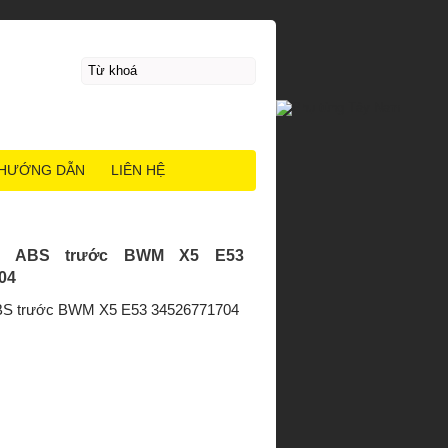
HƯỚNG DẪN
LIÊN HỆ
n ABS trước BWM X5 E53
04
BS trước BWM X5 E53 34526771704