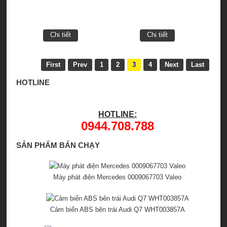
Chi tiết
Chi tiết
First
Prev
1
2
3
4
Next
Last
HOTLINE
HOTLINE:
0944.708.788
SẢN PHẨM BÁN CHẠY
Máy phát điện Mercedes 0009067703 Valeo
Cảm biến ABS bên trái Audi Q7 WHT003857A