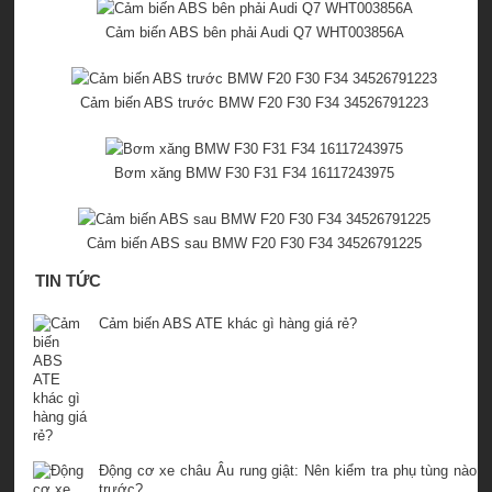
Cảm biến ABS bên phải Audi Q7 WHT003856A
Cảm biến ABS trước BMW F20 F30 F34 34526791223
Bơm xăng BMW F30 F31 F34 16117243975
Cảm biến ABS sau BMW F20 F30 F34 34526791225
TIN TỨC
Cảm biến ABS ATE khác gì hàng giá rẻ?
Động cơ xe châu Âu rung giật: Nên kiểm tra phụ tùng nào
trước?